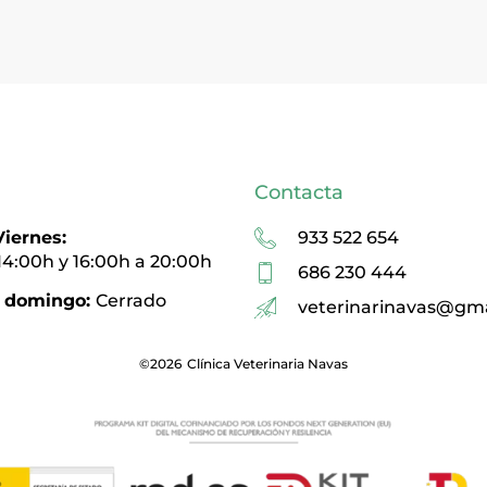
Contacta
iernes:
933 522 654
14:00h y 16:00h a 20:00h
686 230 444
 domingo:
Cerrado
veterinarinavas@gm
©2026
Clínica Veterinaria Navas